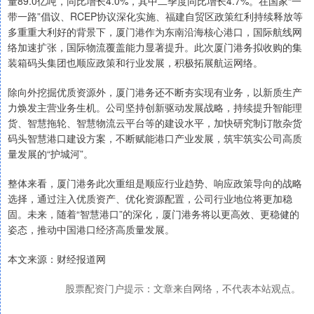
量89.0亿吨，同比增长4.0%，其中二季度同比增长4.7%。在国家“一
带一路”倡议、RCEP协议深化实施、福建自贸区政策红利持续释放等
多重重大利好的背景下，厦门港作为东南沿海核心港口，国际航线网
络加速扩张，国际物流覆盖能力显著提升。此次厦门港务拟收购的集
装箱码头集团也顺应政策和行业发展，积极拓展航运网络。
除向外挖掘优质资源外，厦门港务还不断夯实现有业务，以新质生产
力焕发主营业务生机。公司坚持创新驱动发展战略，持续提升智能理
货、智慧拖轮、智慧物流云平台等的建设水平，加快研究制订散杂货
码头智慧港口建设方案，不断赋能港口产业发展，筑牢筑实公司高质
量发展的“护城河”。
整体来看，厦门港务此次重组是顺应行业趋势、响应政策导向的战略
选择，通过注入优质资产、优化资源配置，公司行业地位将更加稳
固。未来，随着“智慧港口”的深化，厦门港务将以更高效、更稳健的
姿态，推动中国港口经济高质量发展。
本文来源：财经报道网
股票配资门户提示：文章来自网络，不代表本站观点。