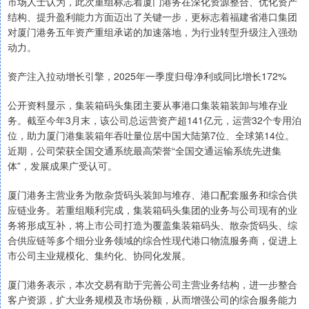
市场人士认为，此次重组标志着厦门港务在深化资源整合、优化资产
结构、提升盈利能力方面迈出了关键一步，更标志着福建省港口集团
对厦门港务五年资产重组承诺的加速落地，为行业转型升级注入强劲
动力。
资产注入拉动增长引擎，2025年一季度归母净利或同比增长172%
公开资料显示，集装箱码头集团主要从事港口集装箱装卸与堆存业
务。截至今年3月末，该公司总运营资产超141亿元，运营32个专用泊
位，助力厦门港集装箱年吞吐量位居中国大陆第7位、全球第14位。
近期，公司荣获全国交通系统最高荣誉“全国交通运输系统先进集
体”，发展成果广受认可。
厦门港务主营业务为散杂货码头装卸与堆存、港口配套服务和综合供
应链业务。若重组顺利完成，集装箱码头集团的业务与公司现有的业
务将形成互补，将上市公司打造为覆盖集装箱码头、散杂货码头、综
合供应链等多个细分业务领域的综合性现代港口物流服务商，促进上
市公司主业规模化、集约化、协同化发展。
厦门港务表示，本次交易有助于完善公司主营业务结构，进一步整合
客户资源，扩大业务规模及市场份额，从而增强公司的综合服务能力