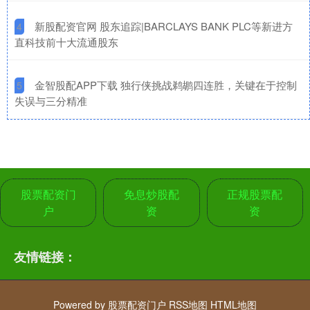
​新股配资官网 股东追踪|BARCLAYS BANK PLC等新进方
4
直科技前十大流通股东
​金智股配APP下载 独行侠挑战鹈鹕四连胜，关键在于控制
5
失误与三分精准
股票配资门
免息炒股配
正规股票配
户
资
资
友情链接：
Powered by
股票配资门户
RSS地图
HTML地图