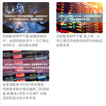
东财配资APP下载 射雕英雄传
贝富配资APP下载 唐人神：公
中，金国到底有多牛？灭亡将近
司已通过经销商供应部分肉制品
400年后，成功报仇雪恨
给胖东来
金多港配资 9月8日周末要闻：
特朗普准备对俄实施第二阶段制
裁 欧佩克+同意10月增产 石破
茂辞职或冲击日本市场