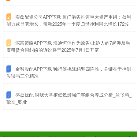
​实盘配资公司APP下载 厦门港务推进重大资产重组：盈利
2
能力或显著增长，带动2025年一季度归母净利同比增长172%
​深富策略APP下载 海通恒信作为原告/上诉人的7起涉及融
3
资租赁合同纠纷的诉讼将于2025年7月1日开庭
​金智股配APP下载 独行侠挑战鹈鹕四连胜，关键在于控制
4
失误与三分精准
​盛盈优配 叫我大掌柜低氪最强门客组合养成分析_兰飞鸿_
5
挚友_职业