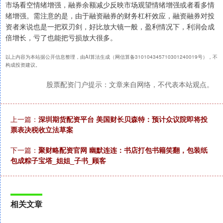
市场看空情绪增强，融券余额减少反映市场观望情绪增强或者看多情
绪增强。需注意的是，由于融资融券的财务杠杆效应，融资融券对投
资者来说也是一把双刃剑，好比放大镜一般，盈利情况下，利润会成
倍增长，亏了也能把亏损放大很多。
以上内容为本站据公开信息整理，由AI算法生成（网信算备310104345710301240019号），不
构成投资建议。
股票配资门户提示：文章来自网络，不代表本站观点。
上一篇：
深圳期货配资平台 美国财长贝森特：预计众议院即将投
票表决税收立法草案
下一篇：
聚财略配资官网 幽默连连：书店打包书籍笑翻，包装纸
包成粽子宝塔_姐姐_子书_顾客
相关文章