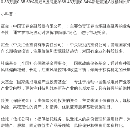
0.33万股0.35.69%流通A股浦忠琴68.43万股0.34%新进流通A股杨利民
小科普：
证金（中国证券金融股份有限公司）：主要负责证券市场融资融券的业
全性，通常在市场波动时发挥“国家队”角色，进行市场托底。
汇金（中央汇金投资有限责任公司）：中央级别的投资公司，管理国家
向长期稳健投资，注重价值和宏观经济趋势，对国有企业的持股较多。
社保基金（全国社会保障基金理事会）：国家战略储备基金，通过多种
风格偏向稳健、长期，注重风险控制和收益平衡，倾向于获得稳定的长
大基金（国家集成电路产业投资基金）：专注于推动中国集成电路产业
产业导向型，更关注科技和战略新兴产业的长期发展，具有较强的前瞻
险资（保险资金）：由保险公司投资的资金，主要来源于保费收入，规
风险、高稳定性的资产，如债券、优质蓝筹股和基础设施项目。
信托（信托公司）：提供信托服务，以受托人的身份管理和运用财产，
房地产、股权、固定收益类产品等领域，风险偏好和投资期限多样化。