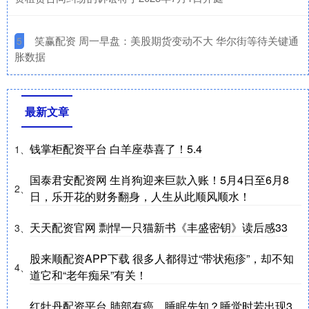
​笑赢配资 周一早盘：美股期货变动不大 华尔街等待关键通
5
胀数据
最新文章
钱掌柜配资平台 白羊座恭喜了！5.4
1、
国泰君安配资网 生肖狗迎来巨款入账！5月4日至6月8
2、
日，乐开花的财务翻身，人生从此顺风顺水！
天天配资官网 剽悍一只猫新书《丰盛密钥》读后感33
3、
股来顺配资APP下载 很多人都得过“带状疱疹”，却不知
4、
道它和“老年痴呆”有关！
红牡丹配资平台 肺部有癌，睡眠先知？睡觉时若出现3