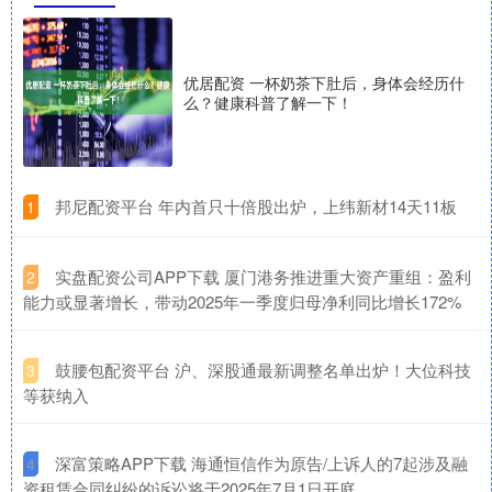
优居配资 一杯奶茶下肚后，身体会经历什
么？健康科普了解一下！
​邦尼配资平台 年内首只十倍股出炉，上纬新材14天11板
1
​实盘配资公司APP下载 厦门港务推进重大资产重组：盈利
2
能力或显著增长，带动2025年一季度归母净利同比增长172%
​鼓腰包配资平台 沪、深股通最新调整名单出炉！大位科技
3
等获纳入
​深富策略APP下载 海通恒信作为原告/上诉人的7起涉及融
4
资租赁合同纠纷的诉讼将于2025年7月1日开庭