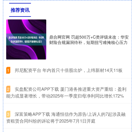
推荐资讯
鼎合网官网 罚超500万+C类评级未改：华安
财险合规漏洞待补，短期扭亏难掩核心压力
​邦尼配资平台 年内首只十倍股出炉，上纬新材14天11板
1
​实盘配资公司APP下载 厦门港务推进重大资产重组：盈利
2
能力或显著增长，带动2025年一季度归母净利同比增长172%
​深富策略APP下载 海通恒信作为原告/上诉人的7起涉及融
3
资租赁合同纠纷的诉讼将于2025年7月1日开庭