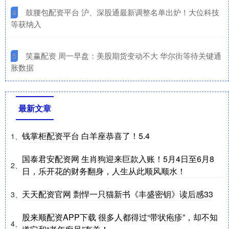
​鼓腰包配资平台 沪、深股通最新调整名单出炉！大位科技
4
等获纳入
​笑赢配资 周一早盘：美股期货变动不大 华尔街等待关键通
5
胀数据
最新文章
钱掌柜配资平台 白羊座恭喜了！5.4
1、
国泰君安配资网 生肖狗迎来巨款入账！5月4日至6月8
2、
日，乐开花的财务翻身，人生从此顺风顺水！
天天配资官网 剽悍一只猫新书《丰盛密钥》读后感33
3、
股来顺配资APP下载 很多人都得过“带状疱疹”，却不知
4、